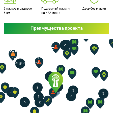
6 парков в радиусе
Подземный паркинг
Двор без машин
5 км
на 422 места
Преимущества проекта
2
РАСПОЛОЖЕНИЕ
Все нужное для жизни - рядом.
Красногвардейский район, Львовская, 21
2
6
3
2
3
2
3
2
3
5
2